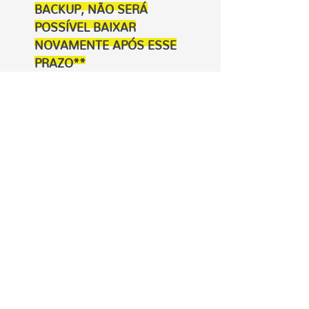
BACKUP, NÃO SERÁ
POSSÍVEL BAIXAR
NOVAMENTE APÓS ESSE
PRAZO**
2- **PARA DESCOMPACTAR
OS ARQUIVOS VOCÊ
PRECISA TER INSTALADO NO
SEU COMPUTADOR O
PROGRAMA WINRAR, ELE É
GRATUITO E VOCÊ
ENCONTRA NO GOOGLE.
3-**A REVENDA OU DOAÇÃO
DESSE KIT EM FORMATO
DIGITAL É PROIBIDA. VOCÊ
PODE VENDER APENAS OS