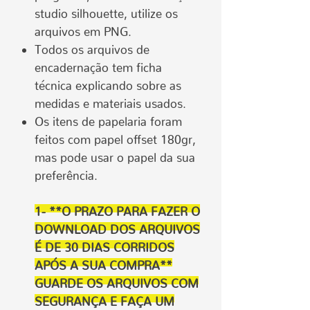
studio silhouette, utilize os
arquivos em PNG.
Todos os arquivos de
encadernação tem ficha
técnica explicando sobre as
medidas e materiais usados.
Os itens de papelaria foram
feitos com papel offset 180gr,
mas pode usar o papel da sua
preferência.
1- **O PRAZO PARA FAZER O
DOWNLOAD DOS ARQUIVOS
É DE 30 DIAS CORRIDOS
APÓS A SUA COMPRA**
GUARDE OS ARQUIVOS COM
SEGURANÇA E FAÇA UM