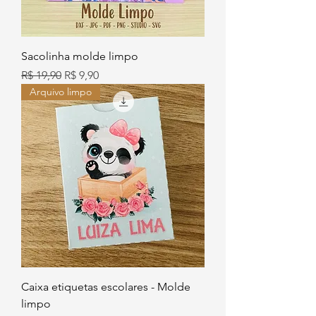
Sacolinha molde limpo
Preço normal
Preço promocional
R$ 19,90
R$ 9,90
Arquivo limpo
Caixa etiquetas escolares - Molde
limpo