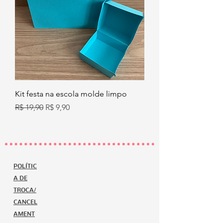
Kit festa na escola molde limpo
Preço normal
Preço promocional
R$ 19,90
R$ 9,90
POLÍTIC
A DE
TROCA/
CANCEL
AMENT