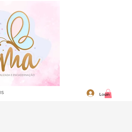
IS
Login