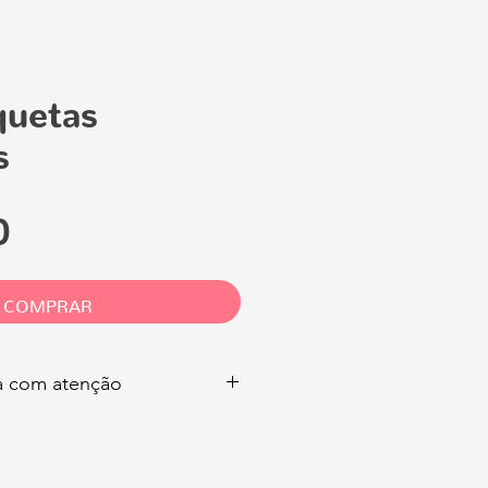
quetas
s
Preço
0
COMPRAR
ia com atenção
 você pode comercializar
o físico,
é proibido
doar, vender
de qualquer forma esse arquivo