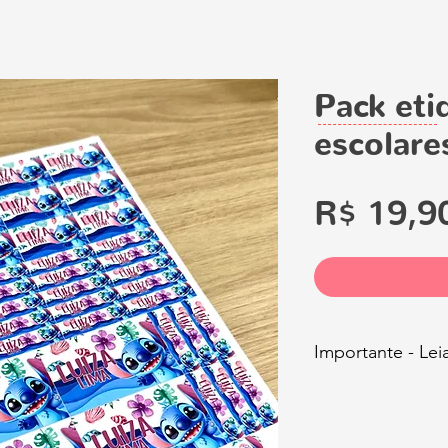
Pack eti
escolare
R$ 19,9
Importante - Le
Com esse arquivo
somente o produt
ou compartilhar 