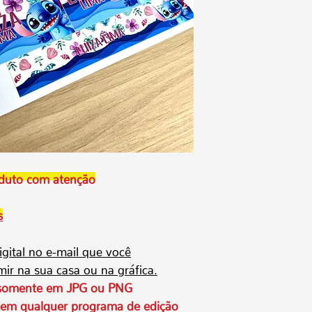
em formato digit
Os arquivos estã
programas gratu
descompactar os
celular.
Após a compra o 
será enviado
aut
você cadastrou 
aqui na lojinha
, 
no seu painel de
e também aparec
após logo após 
oduto com atenção
O link para baix
somente por
30 
s
dias ele é desat
e você NÃO conse
igital no e-mail que você
donwload e guar
mir na sua casa ou na gráfica.
seguro.
Leia todas as in
 somente em JPG ou PNG
compra, qualque
 em qualquer programa de edição