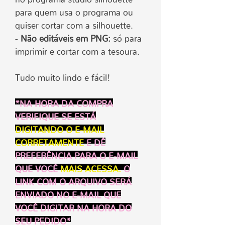
para quem usa o programa ou
quiser cortar com a silhouette.
-
Não editáveis em PNG:
só para
imprimir e cortar com a tesoura.
Tudo muito lindo e fácil!
*NA HORA DA COMPRA
VERIFIQUE SE ESTÁ
DIGITANDO O E-MAIL
CORRETAMENTE
E DÊ
PREFERÊNCIA PARA O E-MAIL
QUE VOCÊ
MAIS ACESSA.
O
LINK COM O ARQUIVO SERÁ
ENVIADO NO E-MAIL QUE
VOCÊ DIGITAR NA HORA DO
SEU PEDIDO*