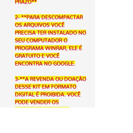
PRAZO**
2- **PARA DESCOMPACTAR
OS ARQUIVOS VOCÊ
PRECISA TER INSTALADO NO
SEU COMPUTADOR O
PROGRAMA WINRAR, ELE É
GRATUITO E VOCÊ
ENCONTRA NO GOOGLE.
3-**A REVENDA OU DOAÇÃO
DESSE KIT EM FORMATO
DIGITAL É PROIBIDA. VOCÊ
PODE VENDER OS
PRODUTOS PRONTOS.
4- **CASO TENHA FOTOS
NOS ARQUIVOS, VOCÊ