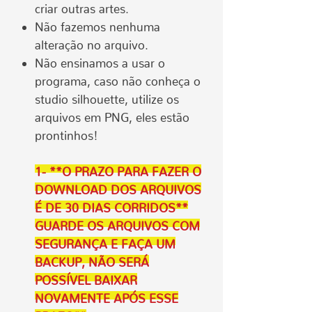
criar outras artes.
Não fazemos nenhuma
alteração no arquivo.
Não ensinamos a usar o
programa, caso não conheça o
studio silhouette, utilize os
arquivos em PNG, eles estão
prontinhos!
1- **O PRAZO PARA FAZER O
DOWNLOAD DOS ARQUIVOS
É DE 30 DIAS CORRIDOS**
GUARDE OS ARQUIVOS COM
SEGURANÇA E FAÇA UM
BACKUP, NÃO SERÁ
POSSÍVEL BAIXAR
NOVAMENTE APÓS ESSE