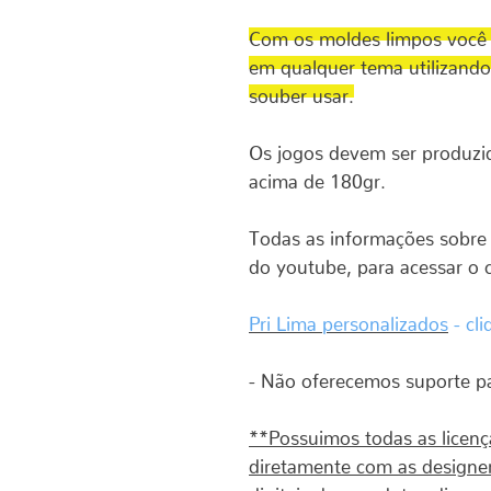
Com os moldes limpos você 
em qualquer tema utilizand
souber usar.
Os jogos devem ser produzi
acima de 180gr.
Todas as informações sobre 
do youtube, para acessar o c
Pri Lima personalizados
- cli
- Não oferecemos suporte pa
**Possuimos todas as licenç
diretamente com as designer
digitais dos produtos dispon