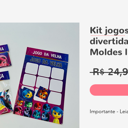
Kit jogo
divertid
Moldes 
 R$ 24,9
Importante - Le
Com esse arquivo