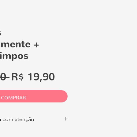
s
amente +
limpos
Preço
Preço
0 
R$ 19,90
normal
promocional
COMPRAR
ia com atenção
 você pode comercializar