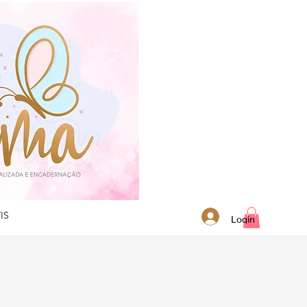
IS
Login