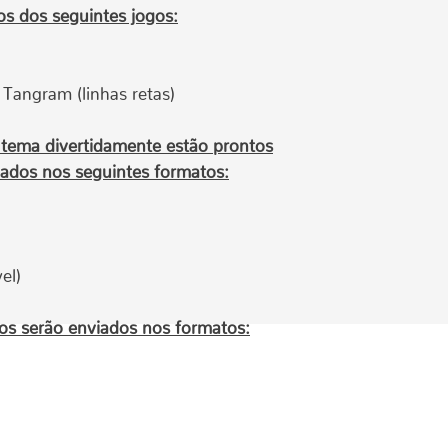
os dos seguintes jogos:
O link para baix
válido somente 
Após 30 dias ele
pelo site e você
Tangram (linhas retas)
o donwload e gu
seguro.
 tema divertidamente estão prontos
Após baixar os ar
iados nos seguintes formatos:
sempre.
el)
os serão enviados nos formatos: