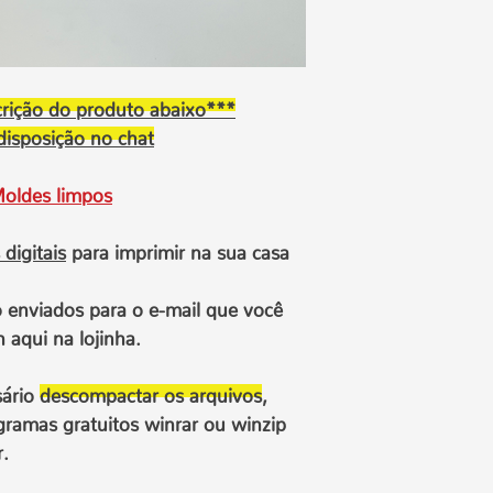
somente o produt
ou compartilhar 
digital.
Os arquivos estã
programas gratu
scrição do produto abaixo***
descompactar os
disposição no chat
celular.
O link com os ar
Moldes limpos
formas:
Após a confirm
será enviado
aut
 digitais
para imprimir na sua casa
que você digitou
O link com os ar
o enviados para o e-mail que você
no seu painel de 
 aqui na lojinha.
acessar sua cont
senha utilizados 
sário
descompactar os arquivos
,
"minhas compras"
para fazer o dow
rogramas gratuitos winrar ou winzip
O link para o d
.
aparecem na pág
após confirmaçã