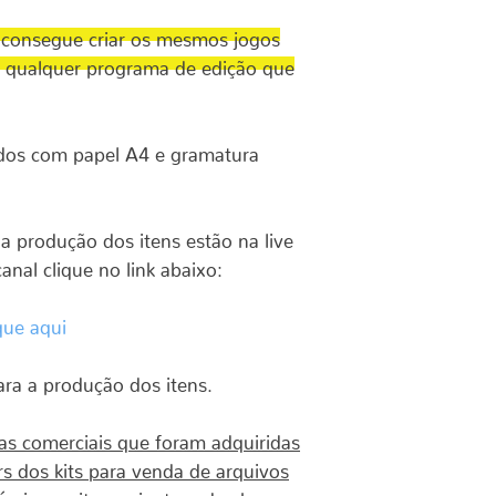
consegue criar os mesmos jogos
o qualquer programa de edição que
dos com papel A4 e gramatura
a produção dos itens estão na live
anal clique no link abaixo:
que aqui
ra a produção dos itens.
as comerciais que foram adquiridas
s dos kits para venda de arquivos
íveis no site, assinatura dos bancos