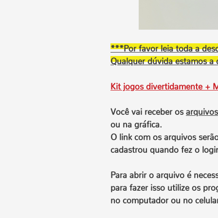
***Por favor leia toda a de
Qualquer dúvida estamos a 
Kit jogos divertidamente + 
Você vai receber os
arquivos
ou na gráfica.
O link com os arquivos serã
cadastrou quando fez o login
Para abrir o arquivo é neces
para fazer isso utilize os p
no computador ou no celular